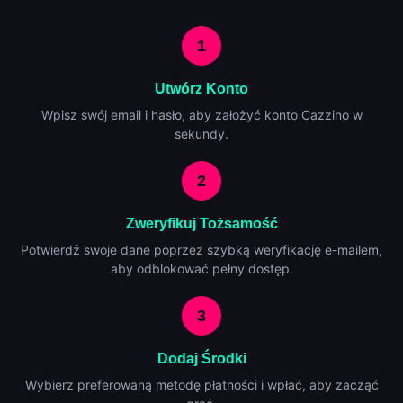
1
Utwórz Konto
Wpisz swój email i hasło, aby założyć konto Cazzino w
sekundy.
2
Zweryfikuj Tożsamość
Potwierdź swoje dane poprzez szybką weryfikację e-mailem,
aby odblokować pełny dostęp.
3
Dodaj Środki
Wybierz preferowaną metodę płatności i wpłać, aby zacząć