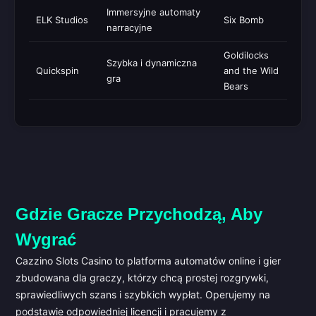
Immersyjne automaty
ELK Studios
Six Bomb
narracyjne
Goldilocks
Szybka i dynamiczna
Quickspin
and the Wild
gra
Bears
Gdzie Gracze Przychodzą, Aby
Wygrać
Cazzino Slots Casino to platforma automatów online i gier
zbudowana dla graczy, którzy chcą prostej rozgrywki,
sprawiedliwych szans i szybkich wypłat. Operujemy na
podstawie odpowiedniej licencji i pracujemy z