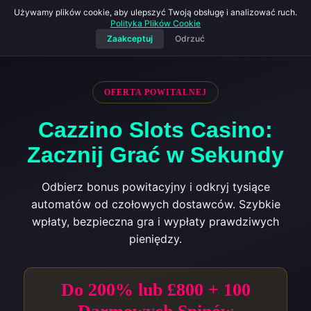
Używamy plików cookie, aby ulepszyć Twoją obsługę i analizować ruch.
Cazzino Slots Casino
Polityka Plików Cookie
Zaakceptuj
Odrzuć
OFERTA POWITALNEJ
Cazzino Slots Casino:
Zacznij Grać w Sekundy
Odbierz bonus powitacyjny i odkryj tysiące
automatów od czołowych dostawców. Szybkie
wpłaty, bezpieczna gra i wypłaty prawdziwych
pieniędzy.
Do 200% lub £800 + 100