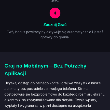
grać.
4
Zacznij Grać
Twój bonus powitacyjny aktywuje się automatycznie i jesteś
gotowy do grania.
Graj na Mobilnym—Bez Potrzeby
Aplikacji
Uzyskaj dostęp do pełnego konta i graj we wszystkie nasze
automaty bezpośrednio ze swojego telefonu. Strona
dostosowuje się bezproblemowo do każdego rozmiaru ekranu,
a kontrolki są zoptymalizowane dla dotyku. Twoje wpłaty,
wypłaty i wygrane są w pełni dostępne na urządzeniu