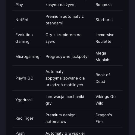
Play
kasyno na żywo
Bonanza
Premium automaty z
NetEnt
Starburst
brandami
Evolution
Gry z krupierem na
Immersive
Gaming
żywo
Roulette
Mega
Microgaming
Progresywne jackpoty
Moolah
Automaty
Book of
Play'n GO
zoptymalizowane dla
Dead
urządzeń mobilnych
Innowacja mechaniki
Vikings Go
Yggdrasil
gry
Wild
Premium design
Dragon's
Red Tiger
automatów
Fire
Push
Automaty o wysokiej