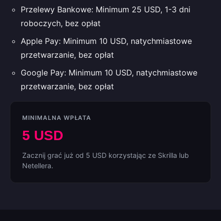
Przelewy Bankowe: Minimum 25 USD, 1-3 dni
roboczych, bez opłat
Apple Pay: Minimum 10 USD, natychmiastowe
przetwarzanie, bez opłat
Google Pay: Minimum 10 USD, natychmiastowe
przetwarzanie, bez opłat
MINIMALNA WPŁATA
5 USD
Zacznij grać już od 5 USD korzystając ze Skrilla lub
Netellera.