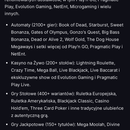
Play, Evolution Gaming, NetEnt, Microgaming i wielu
innych.
Automaty (2100+ gier): Book of Dead, Starburst, Sweet
Bonanza, Gates of Olympus, Gonzo's Quest, Big Bass
Bonanza, Dead or Alive 2, Wolf Gold, The Dog House
Megaways i setki więcej od Play'n GO, Pragmatic Play i
NetEnt.
Kasyno na Żywo (200+ stołów): Lightning Roulette,
Crazy Time, Mega Ball, Live Blackjack, Live Baccarat i
ekskluzywne show od Evolution Gaming i Pragmatic
Play Live.
Gry Stołowe (400+ wariantów): Ruletka Europejska,
Ruletka Amerykańska, Blackjack Classic, Casino
Hold'em, Three Card Poker i inne tradycyjne ulubieńce
z autentyczną grą.
Gry Jackpotowe (150+ tytułów): Mega Moolah, Divine