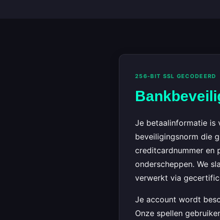
256-BIT SSL GECODEERD
Bankbeveili
Je betaalinformatie is
beveiligingsnorm die g
creditcardnummer en pe
onderscheppen. We slaa
verwerkt via gecertifi
Je account wordt besc
Onze spellen gebruike