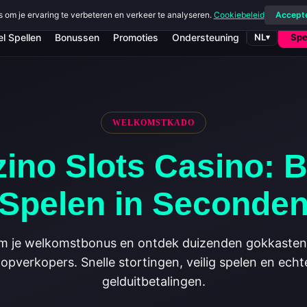
 om je ervaring te verbeteren en verkeer te analyseren.
Cookiebeleid
Accept
Cazzino Slots Casino
l Spellen
Bonussen
Promoties
Ondersteuning
NL
Spe
▾
WELKOMSTKADO
ino Slots Casino: 
Spelen in Seconde
im je welkomstbonus en ontdek duizenden gokkasten
topverkopers. Snelle stortingen, veilig spelen en echt
gelduitbetalingen.