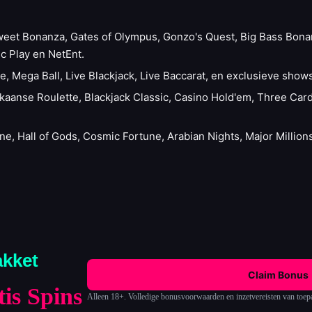
Sweet Bonanza, Gates of Olympus, Gonzo's Quest, Big Bass Bona
 Play en NetEnt.
me, Mega Ball, Live Blackjack, Live Baccarat, en exclusieve sho
ikaanse Roulette, Blackjack Classic, Casino Hold'em, Three Card
une, Hall of Gods, Cosmic Fortune, Arabian Nights, Major Mill
kket
Claim Bonus
is Spins
Alleen 18+. Volledige bonusvoorwaarden en inzetvereisten van toep