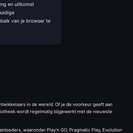
ling en uitkomst
huidige
sbalk van je browser te
wikkelaars in de wereld. Of je de voorkeur geeft aan
ibliotheek wordt regelmatig bijgewerkt met de nieuwste
anbieders, waaronder Play'n GO, Pragmatic Play, Evolution