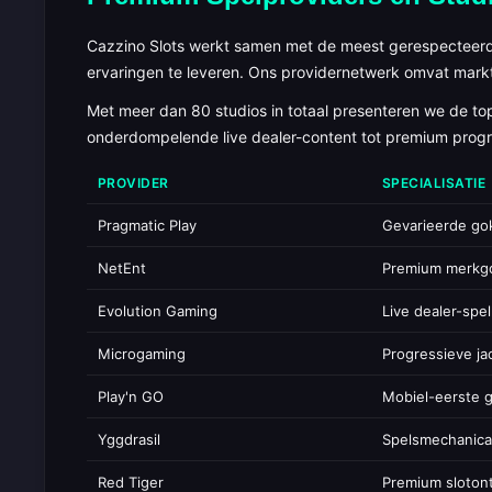
Cazzino Slots werkt samen met de meest gerespecteerde 
ervaringen te leveren. Ons providernetwerk omvat marktl
Met meer dan 80 studios in totaal presenteren we de to
onderdompelende live dealer-content tot premium progr
PROVIDER
SPECIALISATIE
Pragmatic Play
Gevarieerde gok
NetEnt
Premium merkg
Evolution Gaming
Live dealer-spel
Microgaming
Progressieve ja
Play'n GO
Mobiel-eerste 
Yggdrasil
Spelsmechanica
Red Tiger
Premium sloton