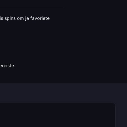
is spins om je favoriete
reiste.