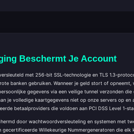
ging Beschermt Je Account
 versleuteld met 256-bit SSL-technologie en TLS 1.3-protoc
rote banken gebruiken. Wanneer je geld stort of opneemt, 
rsoonlijke gegevens via een veilige tunnel verzonden die 
n je volledige kaartgegevens niet op onze servers op en a
ceerde betaalproviders die voldoen aan PCI DSS Level 1-st
hermd door wachtwoordversleuteling en systemen met twee
n gecertificeerde Willekeurige Nummergeneratoren die elk