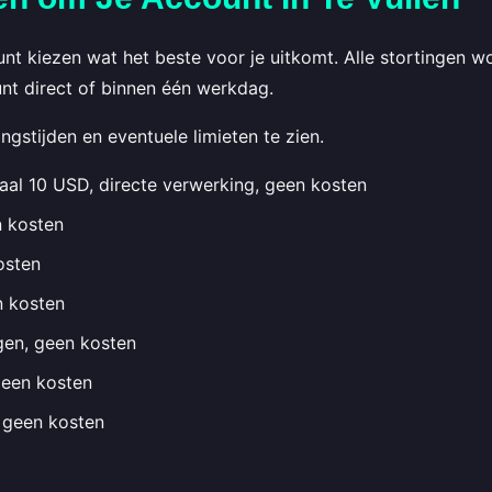
t kiezen wat het beste voor je uitkomt. Alle stortingen wo
nt direct of binnen één werkdag.
stijden en eventuele limieten te zien.
aal 10 USD, directe verwerking, geen kosten
n kosten
osten
n kosten
gen, geen kosten
geen kosten
 geen kosten