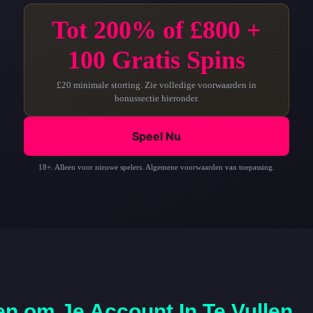
Tot 200% of £800 +
100 Gratis Spins
£20 minimale storting. Zie volledige voorwaarden in
bonussectie hieronder.
Speel Nu
18+. Alleen voor nieuwe spelers. Algemene voorwaarden van toepassing.
en om Je Account In Te Vullen