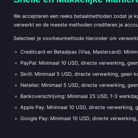
We accepteren een reeks betaalmethoden zodat je kun
verwerkt en de meeste methoden crediteren je accou
Selecteer je voorkeurmethode hieronder om verwerking
Creditcard en Betaalpas (Visa, Mastercard): Minim
PayPal: Minimaal 10 USD, directe verwerking, gee
Skrill: Minimaal 5 USD, directe verwerking, geen k
Neteller: Minimaal 5 USD, directe verwerking, gee
Bankoverschrijving: Minimaal 25 USD, 1-3 werkda
Apple Pay: Minimaal 10 USD, directe verwerking, 
Google Pay: Minimaal 10 USD, directe verwerking,