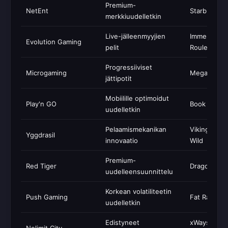
Premium-
NetEnt
Starburst
merkkiuudelletkin
Live-jälleenmyyjien
Immersive
Evolution Gaming
pelit
Roulette
Progressiiviset
Microgaming
Mega Mool
jättipotit
Mobiilille optimoidut
Play'n GO
Book of De
uudelletkin
Pelaamismekanikan
Vikings Go
Yggdrasil
innovaatio
Wild
Premium-
Red Tiger
Dragon's Fi
uudelleensuunnittelu
Korkean volatiliteetin
Push Gaming
Fat Rabbit
uudelletkin
Edistyneet
xWays-