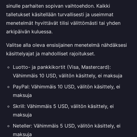
sinulle parhaiten sopivan vaihtoehdon. Kaikki
talletukset käsitellään turvallisesti ja useimmat
menetelmät hyvittävät tilisi välittömästi tai yhden
arkipäivän kuluessa.
Valitse alla oleva ensisijainen menetelmä nähdäksesi
käsittelyajat ja mahdolliset rajoitukset.
Luotto- ja pankkikortit (Visa, Mastercard):
Vähimmäis 10 USD, välitön käsittely, ei maksuja
PayPal: Vähimmäis 10 USD, välitön käsittely, ei
maksuja
Skrill: Vähimmäis 5 USD, välitön käsittely, ei
maksuja
Neteller: Vähimmäis 5 USD, välitön käsittely, ei
maksuja