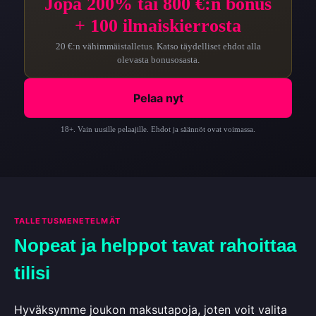
Jopa 200% tai 800 €:n bonus
+ 100 ilmaiskierrosta
20 €:n vähimmäistalletus. Katso täydelliset ehdot alla
olevasta bonusosasta.
Pelaa nyt
18+. Vain uusille pelaajille. Ehdot ja säännöt ovat voimassa.
TALLETUSMENETELMÄT
Nopeat ja helppot tavat rahoittaa
tilisi
Hyväksymme joukon maksutapoja, joten voit valita